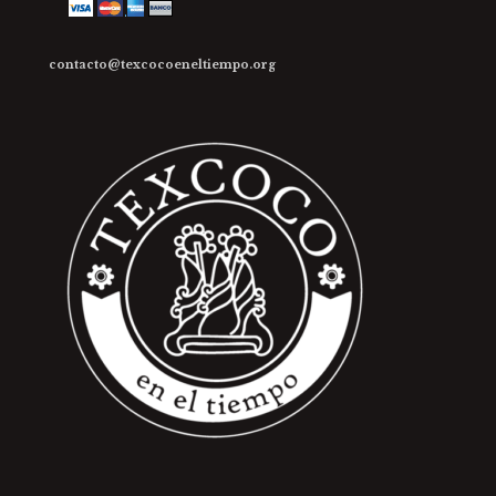
contacto@texcocoeneltiempo.org