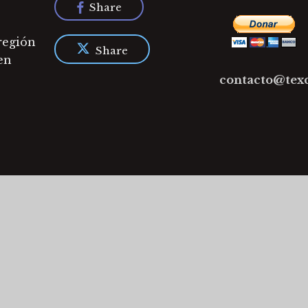
Share
 región
Share
en
contacto@tex
© 2026 Texcoco en el Tiempo.
twitter
facebook
youtube