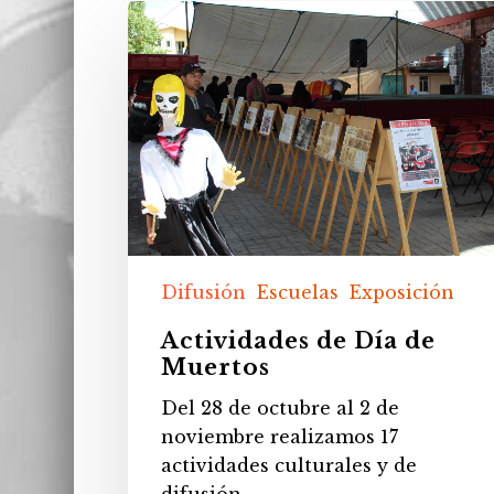
Actividades
de
Día
de
Muertos
Difusión
Escuelas
Exposición
Actividades de Día de
Muertos
Del 28 de octubre al 2 de
noviembre realizamos 17
actividades culturales y de
difusión…