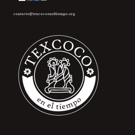
contacto@texcocoeneltiempo.org