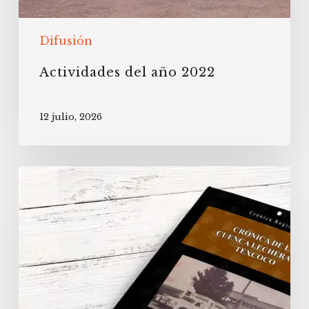
Difusión
Actividades del año 2022
12 julio, 2026
Publicación
del
libro
“Crónica
de
la
cuenca
lechera