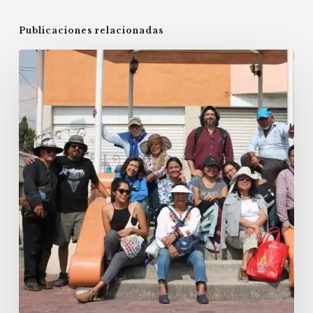
Publicaciones relacionadas
Actividades
del
año
2022