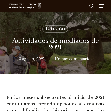
Skip
Men
to
search
main
content
Difusión
Actividades de mediados de
2021
3 agosto, 2021
No hay comentarios
En los meses subsecuentes al inicio de 2021
continuamos creando opciones alternativas
para difundir la historia, ya que las