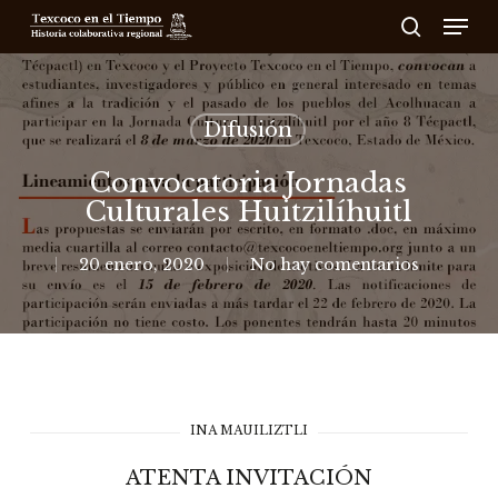
Skip
Men
to
search
main
content
Difusión
Convocatoria Jornadas
Culturales Huitzilíhuitl
20 enero, 2020
No hay comentarios
INA MAUILIZTLI
ATENTA INVITACIÓN