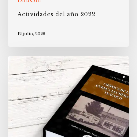
Difusión
Actividades del año 2022
12 julio, 2026
Publicación
del
libro
“Crónica
de
la
cuenca
lechera
de
Texcoco”