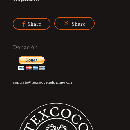
Share
Share
Donación
contacto@texcocoeneltiempo.org