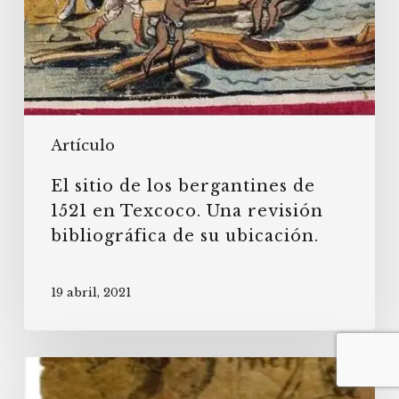
bibliográfica
de
su
ubicación.
Artículo
El sitio de los bergantines de
1521 en Texcoco. Una revisión
bibliográfica de su ubicación.
19 abril, 2021
El
corpus