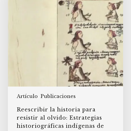
resistir
al
olvido:
Estrategias
historiográficas
indígenas
de
tradición
nahua-
acolhua
hacia
el
siglo
Artículo
Publicaciones
XVI
Reescribir la historia para
resistir al olvido: Estrategias
historiográficas indígenas de