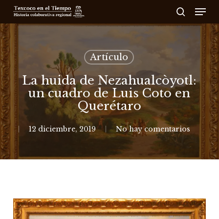
Skip
Men
to
search
main
content
Artículo
La huida de Nezahualcòyotl:
un cuadro de Luis Coto en
Querétaro
12 diciembre, 2019
No hay comentarios