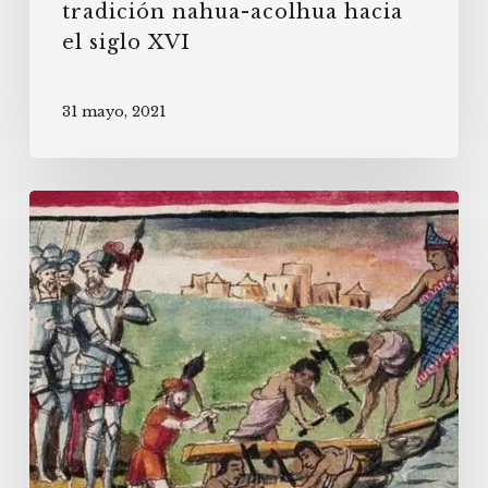
tradición nahua-acolhua hacia
el siglo XVI
31 mayo, 2021
El
sitio
de
los
bergantines
de
1521
en
Texcoco.
Una
revisión