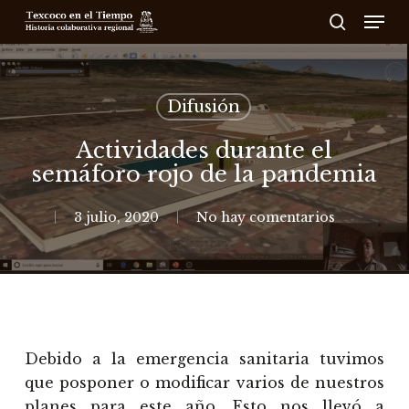
Skip
Men
to
search
main
content
Difusión
Actividades durante el
semáforo rojo de la pandemia
3 julio, 2020
No hay comentarios
Debido a la emergencia sanitaria tuvimos
que posponer o modificar varios de nuestros
planes para este año. Esto nos llevó a