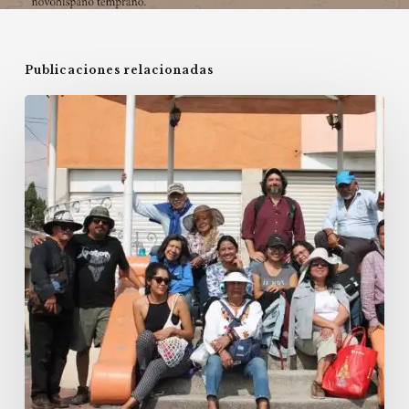
Publicaciones relacionadas
Actividades
del
año
2022