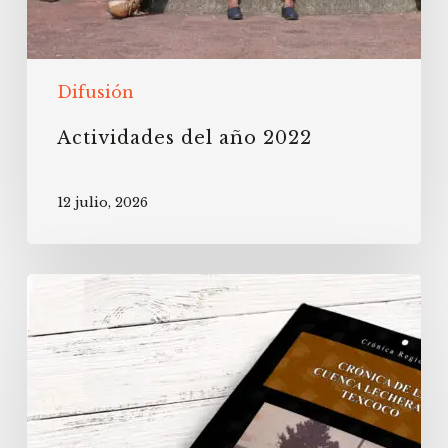
Difusión
Actividades del año 2022
12 julio, 2026
Publicación
del
libro
“Crónica
de
la
cuenca